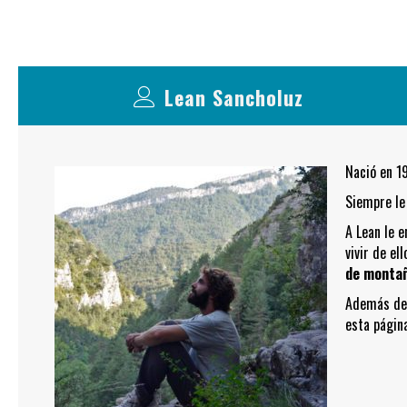
Lean Sancholuz
Nació en 19
Siempre le
A Lean le e
vivir de el
de monta
Además de 
esta págin