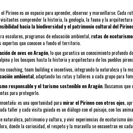
e el Pirineo es un espacio para aprender, observar y maravillarse. Cada ru
 visitantes comprender la historia, la geología, la fauna y la arquitectur
nsibilidad hacia la biodiversidad y el patrimonio cultural del Pirine
para escolares, programas de educación ambiental,
rutas de ecoturismo
 expertos que conocen a fondo el territorio.
ación de aves en Aragón
, lo que garantiza un conocimiento profundo d
alpina y los bosques hasta la historia y arquitectura de los pueblos piren
omo coaching, team building e incentivos, integrando la naturaleza y la m
cación ambiental
, adaptando las rutas y talleres a cada grupo para fom
smo responsable y el turismo sostenible en Aragón
. Buscamos que ca
ntas para protegerlo.
a montaña: es una oportunidad para
mirar el Pirineo con otros ojos
, ap
a taller y cada visita guiada es un diálogo con el paisaje, con los anima
e naturaleza, patrimonio y cultura, y vivir experiencias de ecoturismo ún
ora, donde la curiosidad, el respeto y la maravilla se encuentran en cada