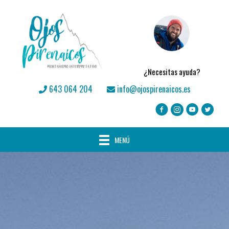
¿Necesitas ayuda?
643 064 204
info@ojospirenaicos.es
MENÚ