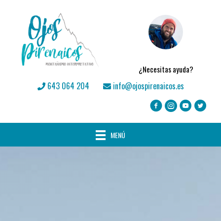
¿Necesitas ayuda?
643 064 204
info@ojospirenaicos.es
MENÚ