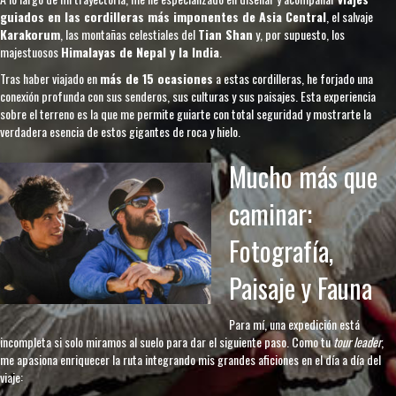
guiados en las cordilleras más imponentes de Asia Central
, el salvaje
Karakorum
, las montañas celestiales del
Tian Shan
y, por supuesto, los
majestuosos
Himalayas de Nepal y la India
.
Tras haber viajado en
más de 15 ocasiones
a estas cordilleras, he forjado una
conexión profunda con sus senderos, sus culturas y sus paisajes. Esta experiencia
sobre el terreno es la que me permite guiarte con total seguridad y mostrarte la
verdadera esencia de estos gigantes de roca y hielo.
Mucho más que
caminar:
Fotografía,
Paisaje y Fauna
Para mí, una expedición está
incompleta si solo miramos al suelo para dar el siguiente paso. Como tu
tour leader
,
me apasiona enriquecer la ruta integrando mis grandes aficiones en el día a día del
viaje: