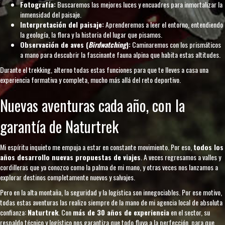
Fotografía:
Buscaremos las mejores luces y encuadres para inmortalizar la
inmensidad del paisaje.
Interpretación del paisaje:
Aprenderemos a leer el entorno, entendiendo
la geología, la flora y la historia del lugar que pisamos.
Observación de aves (
Birdwatching
):
Caminaremos con los prismáticos
a mano para descubrir la fascinante fauna alpina que habita estas altitudes.
Durante el trekking, alterno todas estas funciones para que te lleves a casa una
experiencia formativa y completa, mucho más allá del reto deportivo.
Nuevas aventuras cada año, con la
garantía de Naturtrek
Mi espíritu inquieto me empuja a estar en constante movimiento. Por eso,
todos los
años desarrollo nuevas propuestas de viajes
. A veces regresamos a valles y
cordilleras que ya conozco como la palma de mi mano, y otras veces nos lanzamos a
explorar destinos completamente nuevos y salvajes.
Pero en la alta montaña, la seguridad y la logística son innegociables. Por ese motivo,
todas estas aventuras las realizo siempre de la mano de mi agencia local de absoluta
confianza:
Naturtrek
. Con
más de 30 años de experiencia
en el sector, su
respaldo técnico y logístico nos garantiza que todo fluya a la perfección, para que