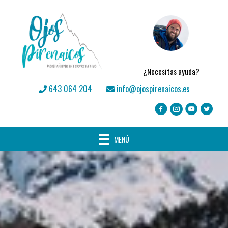
¿Necesitas ayuda?
643 064 204
info@ojospirenaicos.es
MENÚ