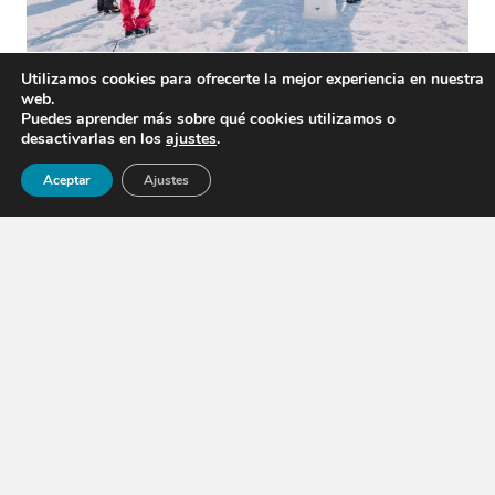
Utilizamos cookies para ofrecerte la mejor experiencia en nuestra
web.
Puedes aprender más sobre qué cookies utilizamos o
desactivarlas en los
ajustes
.
¿Quién puede participar?
Aceptar
Ajustes
Familias
: padres e hijos mayores (a partir de ~8 años, dependiendo
del grupo) pueden vivir esta experiencia juntos.
Grupos de amigos
: una aventura colaborativa perfecta para
compartir risas y esfuerzo.
Equipos / empresas
: ideal como actividad de cohesión para grupos
que buscan una experiencia única en la nieve.
Amantes de la montaña
: personas con interés por la nieve, la
exploración y la construcción tradicional.
¿Dónde se realiza la actividad?