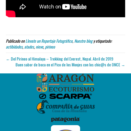
Publicado en
Llevate un Reportaje Fotográfico
,
Nuestro blog
y etiquetado:
actibidades
,
atades
,
nieve
,
pirineo
← Del Pirineo al Himalaya – Trekking del Everest, Nepal. Abril de 2019
Buen sabor de boca en el Pico de los Monjes con los chic@s de ONCE →