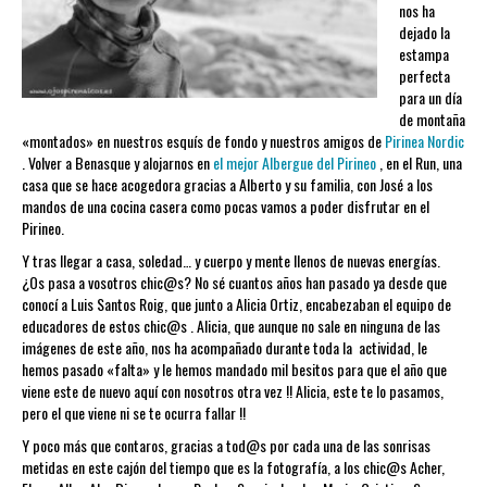
nos ha
dejado la
estampa
perfecta
para un día
de montaña
«montados» en nuestros esquís de fondo y nuestros amigos de
Pirinea Nordic
. Volver a Benasque y alojarnos en
el mejor Albergue del Pirineo
, en el Run, una
casa que se hace acogedora gracias a Alberto y su familia, con José a los
mandos de una cocina casera como pocas vamos a poder disfrutar en el
Pirineo.
Y tras llegar a casa, soledad… y cuerpo y mente llenos de nuevas energías.
¿Os pasa a vosotros chic@s? No sé cuantos años han pasado ya desde que
conocí a Luis Santos Roig, que junto a Alicia Ortiz, encabezaban el equipo de
educadores de estos chic@s . Alicia, que aunque no sale en ninguna de las
imágenes de este año, nos ha acompañado durante toda la actividad, le
hemos pasado «falta» y le hemos mandado mil besitos para que el año que
viene este de nuevo aquí con nosotros otra vez !! Alicia, este te lo pasamos,
pero el que viene ni se te ocurra fallar !!
Y poco más que contaros, gracias a tod@s por cada una de las sonrisas
metidas en este cajón del tiempo que es la fotografía, a los chic@s Acher,