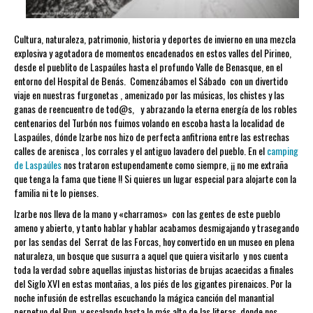
Cultura, naturaleza, patrimonio, historia y deportes de invierno en una mezcla
explosiva y agotadora de momentos encadenados en estos valles del Pirineo,
desde el pueblito de Laspaúles hasta el profundo Valle de Benasque, en el
entorno del Hospital de Benás. Comenzábamos el Sábado con un divertido
viaje en nuestras furgonetas , amenizado por las músicas, los chistes y las
ganas de reencuentro de tod@s, y abrazando la eterna energía de los robles
centenarios del Turbón nos fuimos volando en escoba hasta la localidad de
Laspaúles, dónde Izarbe nos hizo de perfecta anfitriona entre las estrechas
calles de arenisca , los corrales y el antiguo lavadero del pueblo. En el
camping
de Laspaúles
nos trataron estupendamente como siempre, ¡¡ no me extraña
que tenga la fama que tiene !! Si quieres un lugar especial para alojarte con la
familia ni te lo pienses.
Izarbe nos lleva de la mano y «charramos» con las gentes de este pueblo
ameno y abierto, y tanto hablar y hablar acabamos desmigajando y trasegando
por las sendas del Serrat de las Forcas, hoy convertido en un museo en plena
naturaleza, un bosque que susurra a aquel que quiera visitarlo y nos cuenta
toda la verdad sobre aquellas injustas historias de brujas acaecidas a finales
del Siglo XVI en estas montañas, a los piés de los gigantes pirenaicos. Por la
noche infusión de estrellas escuchando la mágica canción del manantial
perpetuo del Run, y escalando hasta lo más alto de las literas, donde nos