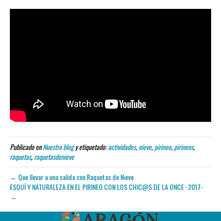
Publicado en
Nuestro blog
y etiquetado:
actividades
,
nieve
,
pirineo
,
pirineos
,
raquetas
,
raquetasdenieve
← Que llevar a una salida con Raquetas de Nieve
ESQUÍ Y NATURALEZA EN EL PIRINEO CON LOS CHIC@S DE LA ONCE -2017-
→