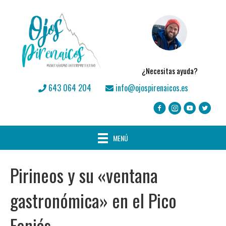
¿Necesitas ayuda?
643 064 204
info@ojospirenaicos.es
MENÚ
Pirineos y su «ventana
gastronómica» en el Pico
Feniás