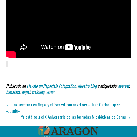
Publicado en
Llevate un Reportaje Fotográfico
,
Nuestro blog
y etiquetado:
everest
,
himalaya
,
nepal
,
trekking
,
viajar
← Una aventura en Nepal y el Everest con nosotros – Juan Carlos Lopez
«Juanki»
Ya está aquí el X Aniversario de las Jornadas Micológicas de Borau →