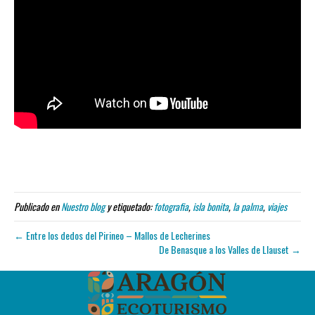
Publicado en
Nuestro blog
y etiquetado:
fotografia
,
isla bonita
,
la palma
,
viajes
← Entre los dedos del Pirineo – Mallos de Lecherines
De Benasque a los Valles de Llauset →