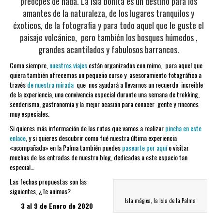
preocpes de nada. La Isla bonita es un destino para los
amantes de la naturaleza, de los lugares tranquilos y
éxoticos, de la fotografia y para todo aquel que le guste el
paisaje volcánico, pero también los bosques húmedos ,
grandes acantilados y fabulosos barrancos.
Como siempre,
nuestros viajes
están organizados con mimo, para aquel que
quiera también ofrecemos un pequeño curso y asesoramiento fotográfico a
través
de nuestra mirada
que nos ayudará a llevarnos un recuerdo increible
de la experiencia, una convivencia especial durante una semana de trekking,
senderismo, gastronomía y la mejor ocasión para conocer gente y rincones
muy especiales.
Si quieres más información de las rutas que vamos a realizar
pincha en este
enlace
, y si quieres descubrir como fué nuestra última experiencia
«acompañada» en la Palma también puedes
pasearte por aquí
o visitar
muchas de las entradas de nuestro blog, dedicadas a este espacio tan
especial…
Las fechas propuestas son las
siguientes, ¿Te animas?
Isla mágica, la Isla de la Palma
3 al 9 de Enero de 2020