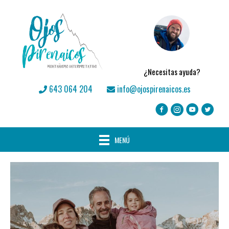
¿Necesitas ayuda?
643 064 204
info@ojospirenaicos.es
MENÚ